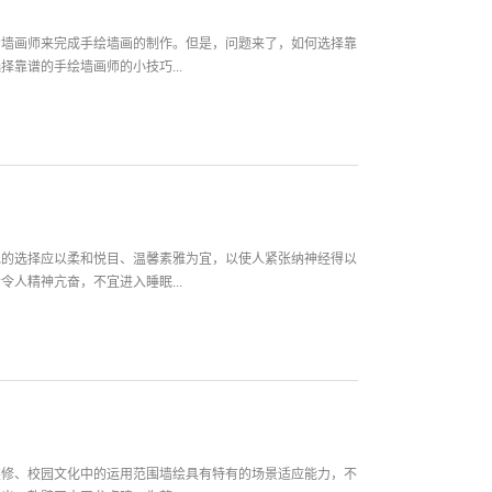
绘墙画师来完成手绘墙画的制作。但是，问题来了，如何选择靠
靠谱的手绘墙画师的小技巧...
色的选择应以柔和悦目、温馨素雅为宜，以使人紧张纳神经得以
人精神亢奋，不宜进入睡眠...
装修、校园文化中的运用范围墙绘具有特有的场景适应能力，不