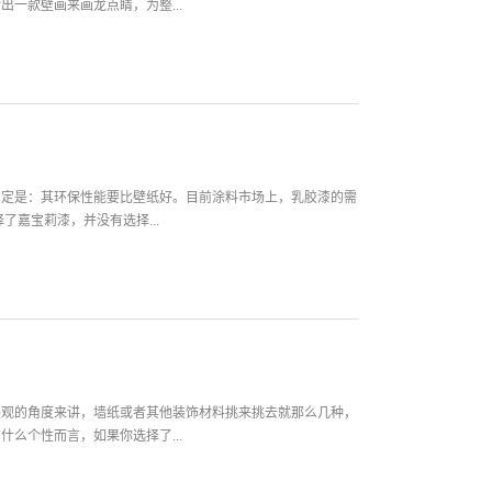
一款壁画来画龙点睛，为整...
肯定是：其环保性能要比壁纸好。目前涂料市场上，乳胶漆的需
了嘉宝莉漆，并没有选择...
美观的角度来讲，墙纸或者其他装饰材料挑来挑去就那么几种，
么个性而言，如果你选择了...