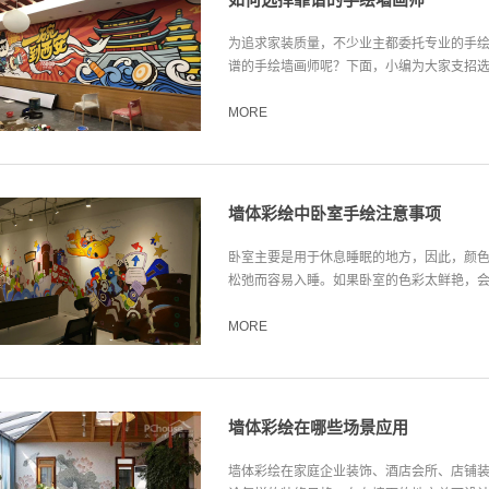
为追求家装质量，不少业主都委托专业的手
谱的手绘墙画师呢？下面，小编为大家支招选择
MORE
墙体彩绘中卧室手绘注意事项
卧室主要是用于休息睡眠的地方，因此，颜
松弛而容易入睡。如果卧室的色彩太鲜艳，会令
MORE
墙体彩绘在哪些场景应用
墙体彩绘在家庭企业装饰、酒店会所、店铺