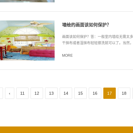
墙绘的画面该如何保护？
画面该如何保护？答：一般室内墙绘无需太
干抹布或者湿抹布轻轻擦洗就可以了。当然，画
MORE
‹
11
12
13
14
15
16
17
18