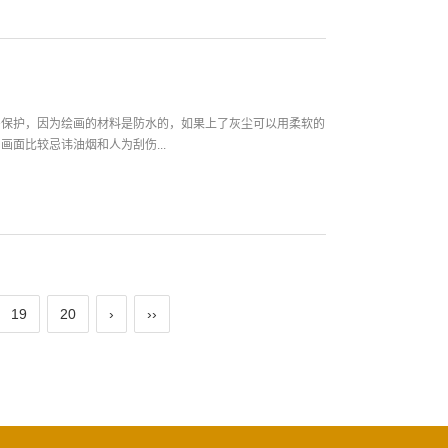
多保护，因为绘画的材料是防水的，如果上了灰尘可以用柔软的
面比较忌讳油烟和人为刮伤...
19
20
›
››