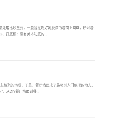
层处理比较重要，一般是在刷好乳胶漆的墙面上画画，所以墙
、打底稿：没有美术功底的...
好友相聚的场所，于是，餐厅墙面成了最吸引人们眼球的地方。
从DIY餐厅墙面到餐...