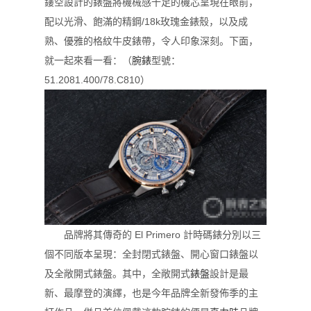
鏤空設計的錶盤將機械感十足的機芯呈現在眼前，
配以光滑、飽滿的精鋼/18k玫瑰金錶殼，以及成
熟、優雅的格紋牛皮錶帶，令人印象深刻。下面，
就一起來看一看：（
腕錶
型號：
51.2081.400/78.C810）
品牌將其傳奇的 El Primero 計時碼錶分別以三
個不同版本呈現：全封閉式錶盤、開心窗口錶盤以
及全敞開式錶盤。其中，全敞開式
錶盤
設計是最
新、最摩登的演繹，也是今年品牌全新發佈季的主