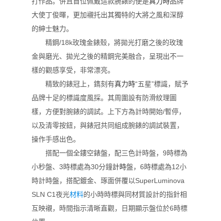
打作品。併且首位佩戴這款腕錶的便是
真力時
品牌
大使丁俊暉，更加襯托出其獨特的大將之風和深醇
的紳士魅力。
精鋼/18k玫瑰金錶殼，將拋光打磨之後的玫瑰
金與磨光、拋光之後的精鋼完美融合，呈現出不一
樣的觀感享受，非常漂亮。
精致的錶冠上，鐫刻有
真力時
“五星”標識，賦予
品牌十足的標識度風採。其周圍設有防滑紋理圖
樣，方便對腕錶的調試。上下方為計時開始/暫停，
以及清零按鈕，與錶冠共同組成腕錶的調試裝置，
操作手感出色。
搭配一個全鏤空錶盤，配三色計時盤，9時標為
小秒盤、3時標處為30分鐘
計時
盤，6時標處為12小
時計時盤，搭配鍍金、琢面併覆以SuperLuminova
SLN C1夜光
材料
的小時時標與同材質設計的指針相
互映襯，時間指示清晰直觀，日期顯示盤位於6時標