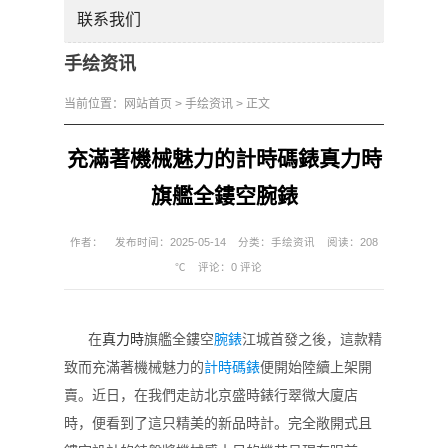
联系我们
手绘资讯
当前位置：
网站首页
>
手绘资讯
> 正文
充滿著機械魅力的計時碼錶真力時
旗艦全鏤空腕錶
作者：
发布时间：2025-05-14
分类：
手绘资讯
阅读：208
℃
评论：
0 评论
在
真力時
旗艦全鏤空
腕錶
江城首發之後，這款精
致而充滿著機械魅力的
計時碼錶
便開始陸續上架開
賣。近日，在我們走訪北京盛時錶行翠微大廈店
時，便看到了這只精美的新品時計。完全敞開式且