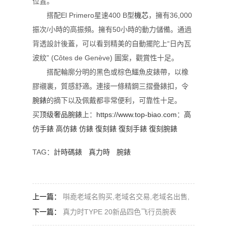
位置。
搭配El Primero星速400 B型
機芯
，擁有36,000
振次/小時的高振頻。擁有50小時的動力儲備。通過
背透設計後蓋，可以看到精美的自動擺陀上“日內瓦
波紋” (Côtes de Genève) 圖案，觀賞性十足。
搭配輪廓分明的黑色或棕色鱷魚皮錶帶，以橡
膠襯裏，質感舒適。連接一條精鋼三摺疊錶扣，令
腕錶
的摘下以及佩戴都非常便利，可靠性十足。
买
顶级奢品腕錶
上：
https://www.top-biao.com
：
高
仿手錶
高仿錶
仿錶
復刻錶
復刻手錶
復刻腕錶
TAG：
計時碼錶
真力時
腕錶
上一篇：
唞唟老域名购买,老域名交易,老域名出售,
已备案域名,百度权重域名,高pr域名,百度搜狗收录域
下一篇：
真力时TYPE 20新品四色飞行员腕表
名,外链反链域名