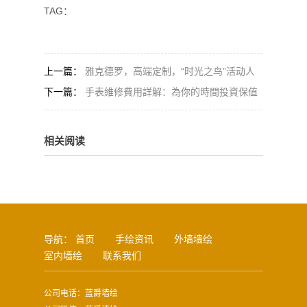
TAG：
上一篇：
雅克德罗，高端定制，“时光之鸟”活动人
偶
下一篇：
​手表維修費用詳解：為你的時間投資保值
相关阅读
导航：
首页
手绘资讯
外墙墙绘
室内墙绘
联系我们
公司电话：蓝爵墙绘