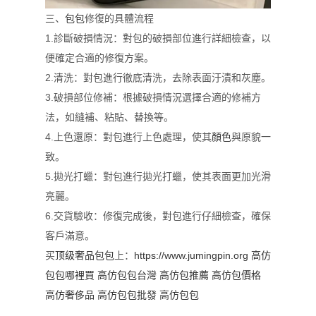
三、
包包
修復的具體流程
1.診斷破損情況：對包的破損部位進行詳細檢查，以
便確定合適的修復方案。
2.清洗：對包進行徹底清洗，去除表面汙漬和灰塵。
3.破損部位修補：根據破損情況選擇合適的修補方
法，如縫補、粘貼、替換等。
4.上色還原：對包進行上色處理，使其
顏色
與原貌一
致。
5.拋光打蠟：對包進行拋光打蠟，使其表面更加光滑
亮麗。
6.交貨驗收：修復完成後，對包進行仔細檢查，確保
客戶滿意。
买
顶级奢品包包
上：
https://www.jumingpin.org
高仿
包包哪裡買
高仿包包台灣
高仿包推薦
高仿包價格
高仿奢侈品
高仿包包批發
高仿包包