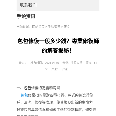
联系我们
手绘资讯
当前位置：
网站首页
>
手绘资讯
> 正文
​包包修復一般多少錢？專業修復師
的解答揭秘！
作者：
发布时间：2026-04-07
分类：
手绘资讯
阅读：54
℃
评论：
0 评论
一、
包包
修復的定義和範圍
包包
修復指的是對各種材質、款式的包進行修
補、清洗、修復等處理，使其煥發出新的生命力。
根據包的具體情況和修復工藝的復雜程度，修復價