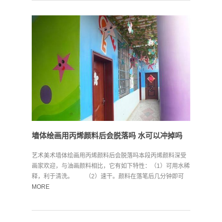
墙体绘画用丙烯颜料后会脱落吗 水可以冲掉吗
艺术美术墙体绘画用丙烯颜料后会脱落吗本段丙烯颜料深受
画家欢迎，与油画颜料相比，它有如下特性：（1）可用水稀
释，利于清洗。 （2）速干。颜料在落笔后几分钟即可
干...
MORE