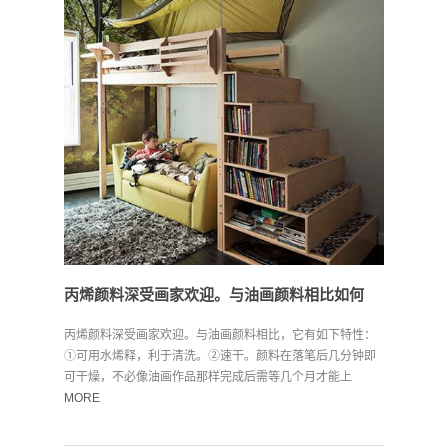
丙烯颜料深受画家欢迎。与油画颜料相比如何
丙烯颜料深受画家欢迎。与油画颜料相比，它有如下特性：
①可用水烯释，利于清洗。②速干。颜料在落笔后几分钟即
可干燥，不必像油画作品那样完成后需等几个月才能上
光。...
MORE