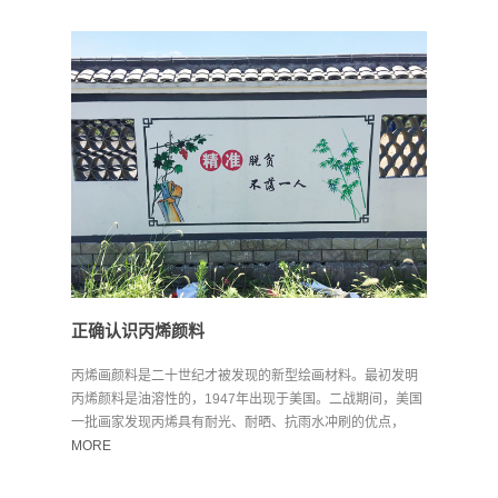
正确认识丙烯颜料
丙烯画颜料是二十世纪才被发现的新型绘画材料。最初发明
丙烯颜料是油溶性的，1947年出现于美国。二战期间，美国
一批画家发现丙烯具有耐光、耐晒、抗雨水冲刷的优点，
便...
MORE