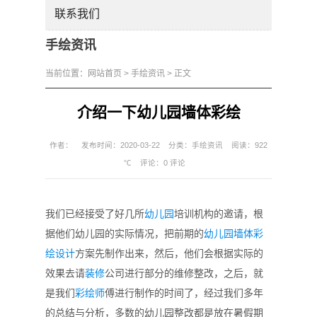
联系我们
手绘资讯
当前位置：
网站首页
>
手绘资讯
> 正文
介绍一下幼儿园墙体彩绘
作者：
发布时间：2020-03-22
分类：
手绘资讯
阅读：922
℃
评论：
0 评论
我们已经接受了好几所
幼儿园
培训机构的邀请，根
据他们幼儿园的实际情况，把前期的
幼儿园墙体彩
绘
设计
方案先制作出来，然后，他们会根据实际的
效果去请
装修
公司进行部分的维修整改，之后，就
是我们
彩绘师
傅进行制作的时间了，经过我们多年
的总结与分析，多数的幼儿园整改都是放在暑假期